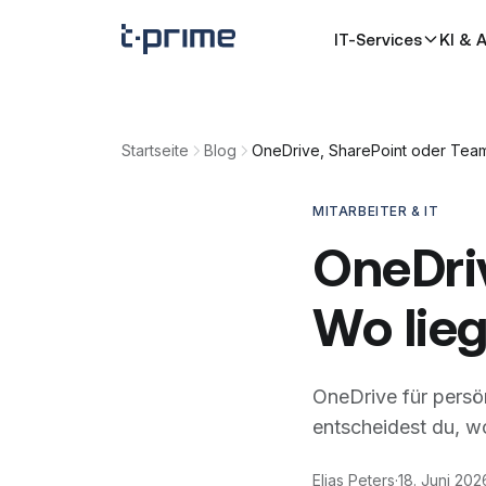
Zum Inhalt springen
IT-Services
KI & 
Startseite
Blog
OneDrive, SharePoint oder Team
MITARBEITER & IT
OneDri
Wo lieg
OneDrive für persö
entscheidest du, w
Elias Peters
·
18. Juni 202