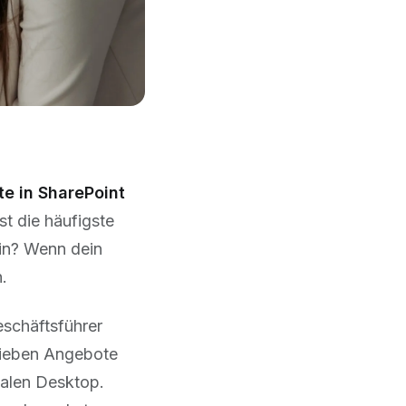
e in SharePoint
st die häufigste
hin? Wenn dein
.
eschäftsführer
chieben Angebote
kalen Desktop.