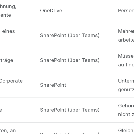
chnung,
OneDrive
Persön
ente
 eines
Mehre
SharePoint (über Teams)
arbeit
Müsse
träge
SharePoint (über Teams)
auffin
 Corporate
Unter
SharePoint
genutz
Gehöre
e
SharePoint (über Teams)
nicht 
ten, an
Gleich