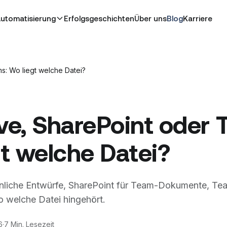
Erfolgsgeschichten
Über uns
Blog
Karriere
Automatisierung
s: Wo liegt welche Datei?
ve, SharePoint oder 
t welche Datei?
nliche Entwürfe, SharePoint für Team-Dokumente, Te
o welche Datei hingehört.
6
·
7 Min. Lesezeit