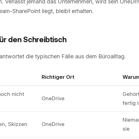
 Verlässt jemand das Unternehmen, wird sein OneDrive
am-SharePoint liegt, bleibt erhalten.
für den Schreibtisch
antwortet die typischen Fälle aus dem Büroalltag.
Richtiger Ort
Waru
noch nicht
Gehört 
OneDrive
fertig i
Niema
en, Skizzen
OneDrive
sie