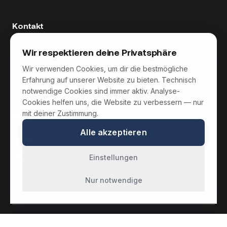
Kontakt
tprime IT GmbH
Wir respektieren deine Privatsphäre
Steinerne Furt 78
86167 Augsburg
Wir verwenden Cookies, um dir die bestmögliche
Erfahrung auf unserer Website zu bieten. Technisch
0821 999 670 70
notwendige Cookies sind immer aktiv. Analyse-
info@tprime.de
Cookies helfen uns, die Website zu verbessern — nur
mit deiner Zustimmung.
Alle akzeptieren
5.0/5
ProvenExpert
Einstellungen
Zertifiziert für BaFa
Beratungsförderung
Nur notwendige
© 2026 tprime IT GmbH. Alle Rechte vorbehalten.